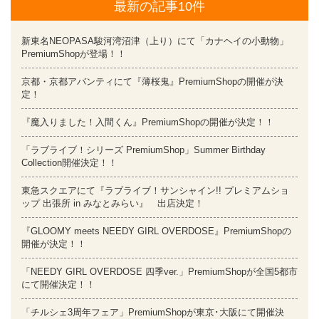
最新の記事10件
新東名NEOPASA駿河湾沼津（上り）にて「カナヘイの小動物」
PremiumShopが登場！！
京都・京都アバンティにて『薄桜鬼』PremiumShopの開催が決
定！
『魔入りました！入間くん』PremiumShopの開催が決定！！
「ラブライブ！シリーズ PremiumShop」Summer Birthday
Collection開催決定！！
東急スクエアにて『ラブライブ！サンシャイン!! プレミアムショ
ップ 出張所 in みなとみらい』 出店決定！
『GLOOMY meets NEEDY GIRL OVERDOSE』PremiumShopの
開催が決定！！
「NEEDY GIRL OVERDOSE 四季ver.」PremiumShopが全国5都市
にて開催決定！！
「チルシェ3周年フェア」PremiumShopが東京･大阪にて開催決