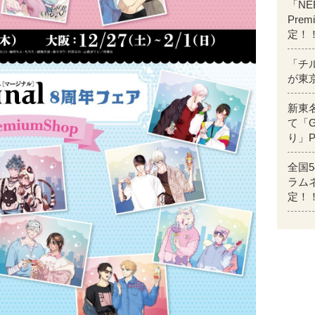
「NEE
Pre
定！
「チル
が東
新東
て「G
り」P
全国
ラムネ
定！