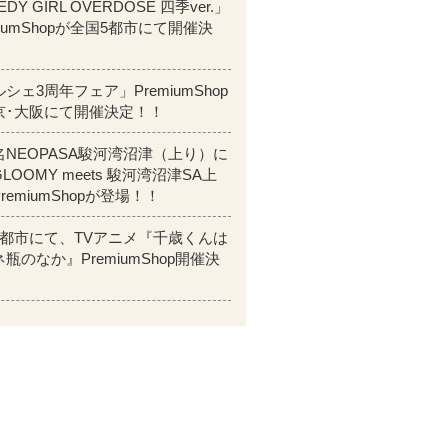
DY GIRL OVERDOSE 四季ver.」
miumShopが全国5都市にて開催決
！
シェ3周年フェア」PremiumShop
京･大阪にて開催決定！！
名NEOPASA駿河湾沼津（上り）に
LOOMY meets 駿河湾沼津SA上
remiumShopが登場！！
5都市にて、TVアニメ『千歳くんは
瓶のなか』PremiumShop開催決
！