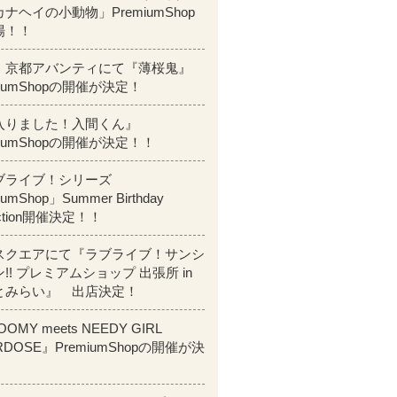
ナヘイの小動物」PremiumShop
場！！
・京都アバンティにて『薄桜鬼』
miumShopの開催が決定！
入りました！入間くん』
miumShopの開催が決定！！
ブライブ！シリーズ
iumShop」Summer Birthday
ection開催決定！！
スクエアにて『ラブライブ！サンシ
!! プレミアムショップ 出張所 in
とみらい』 出店決定！
OMY meets NEEDY GIRL
RDOSE』PremiumShopの開催が決
！