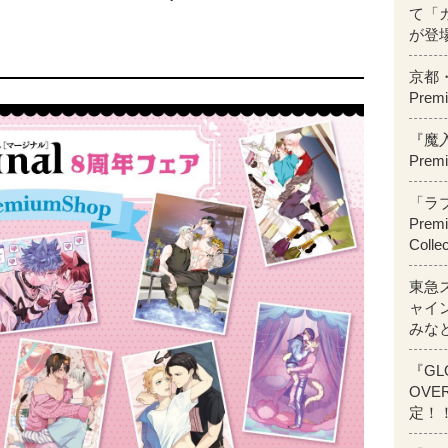
て「カ
が登
京都
Pre
『魔
Pre
「ラ
Prem
Coll
東急
ャイン
みな
『GLO
OVE
定！