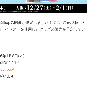
mShopの開催が決定しました！ 東京･原宿/大阪･阿
ろしイラストを使用したグッズの販売を予定してい
26年1月8日(木)
前1-11-6
et.ne.jp/
）
ざいます