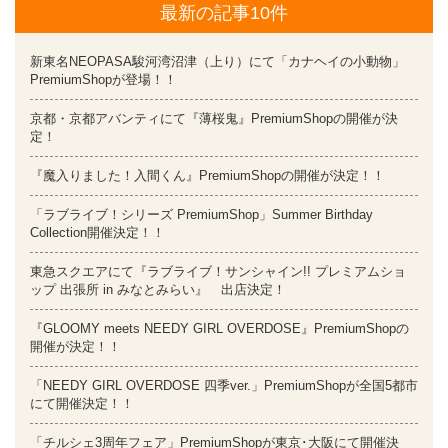
最新の記事10件
新東名NEOPASA駿河湾沼津（上り）にて「カナヘイの小動物」
PremiumShopが登場！！
京都・京都アバンティにて『薄桜鬼』PremiumShopの開催が決
定！
『魔入りました！入間くん』PremiumShopの開催が決定！！
「ラブライブ！シリーズ PremiumShop」Summer Birthday
Collection開催決定！！
東急スクエアにて『ラブライブ！サンシャイン!! プレミアムショ
ップ 出張所 in みなとみらい』 出店決定！
『GLOOMY meets NEEDY GIRL OVERDOSE』PremiumShopの
開催が決定！！
「NEEDY GIRL OVERDOSE 四季ver.」PremiumShopが全国5都市
にて開催決定！！
「チルシェ3周年フェア」PremiumShopが東京･大阪にて開催決