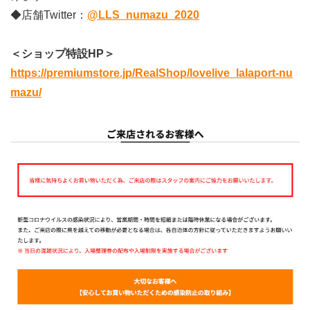
◆店舗Twitter：
@LLS_numazu_2020
＜ショップ特設HP＞
https://premiumstore.jp/RealShop/lovelive_lalaport-nu
mazu/