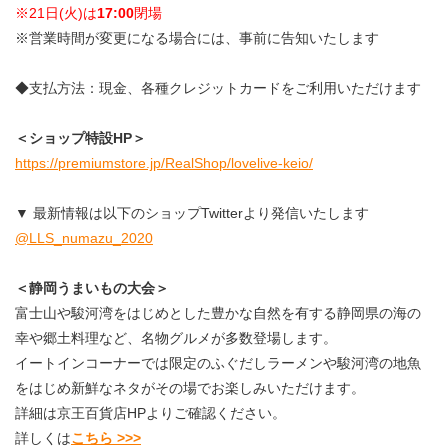
※21日(火)は
17:00
閉場
※営業時間が変更になる場合には、事前に告知いたします
◆支払方法：現金、各種クレジットカードをご利用いただけます
＜ショップ特設HP＞
https://premiumstore.jp/RealShop/lovelive-keio/
▼ 最新情報は以下のショップTwitterより発信いたします
@LLS_numazu_2020
＜静岡うまいもの大会＞
富士山や駿河湾をはじめとした豊かな自然を有する静岡県の海の
幸や郷土料理など、名物グルメが多数登場します。
イートインコーナーでは限定のふぐだしラーメンや駿河湾の地魚
をはじめ新鮮なネタがその場でお楽しみいただけます。
詳細は京王百貨店HPよりご確認ください。
詳しくは
こちら >>>