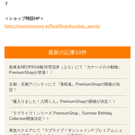
す
＜ショップ特設HP＞
https://premiumstore.jp/RealShop/kurobas_sanrio/
最新の記事10件
新東名NEOPASA駿河湾沼津（上り）にて「カナヘイの小動物」
PremiumShopが登場！！
京都・京都アバンティにて『薄桜鬼』PremiumShopの開催が決
定！
『魔入りました！入間くん』PremiumShopの開催が決定！！
「ラブライブ！シリーズ PremiumShop」Summer Birthday
Collection開催決定！！
東急スクエアにて『ラブライブ！サンシャイン!! プレミアムショ