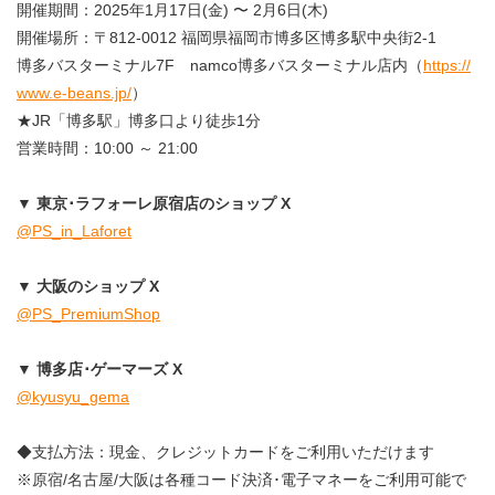
開催期間：2025年1月17日(金) 〜 2月6日(木)
開催場所：〒812-0012 福岡県福岡市博多区博多駅中央街2-1
博多バスターミナル7F namco博多バスターミナル店内（
https://
www.e-beans.jp/
）
★JR「博多駅」博多口より徒歩1分
営業時間：10:00 ～ 21:00
▼ 東京･ラフォーレ原宿店のショップ X
@PS_in_Laforet
▼ 大阪のショップ X
@PS_PremiumShop
▼ 博多店･ゲーマーズ X
@kyusyu_gema
◆支払方法：現金、クレジットカードをご利用いただけます
※原宿/名古屋/大阪は各種コード決済･電子マネーをご利用可能で