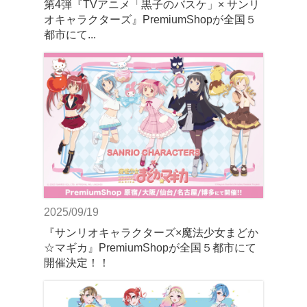
第4弾『TVアニメ「黒子のバスケ」× サンリ
オキャラクターズ』PremiumShopが全国５
都市にて...
2025/09/19
『サンリオキャラクターズ×魔法少女まどか
☆マギカ』PremiumShopが全国５都市にて
開催決定！！