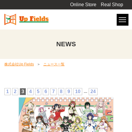
Online Store
Real Shop
NEWS
株式会社Up Fields
ニュース一覧
...
1
2
3
4
5
6
7
8
9
10
24